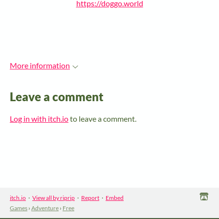
https://doggo.world
More information
Leave a comment
Log in with itch.io
to leave a comment.
itch.io
·
View all by riprip
·
Report
·
Embed
Games
›
Adventure
›
Free