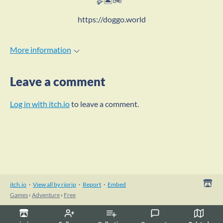
🪿🏝️🚲
https://doggo.world
More information
Leave a comment
Log in with itch.io
to leave a comment.
itch.io
·
View all by riprip
·
Report
·
Embed
Games
›
Adventure
›
Free